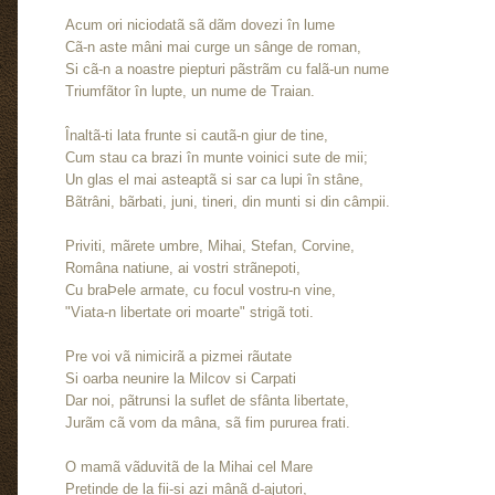
Acum ori niciodatã sã dãm dovezi în lume
Cã-n aste mâni mai curge un sânge de roman,
Si cã-n a noastre piepturi pãstrãm cu falã-un nume
Triumfãtor în lupte, un nume de Traian.
Înaltã-ti lata frunte si cautã-n giur de tine,
Cum stau ca brazi în munte voinici sute de mii;
Un glas el mai asteaptã si sar ca lupi în stâne,
Bãtrâni, bãrbati, juni, tineri, din munti si din câmpii.
Priviti, mãrete umbre, Mihai, Stefan, Corvine,
Româna natiune, ai vostri strãnepoti,
Cu braÞele armate, cu focul vostru-n vine,
"Viata-n libertate ori moarte" strigã toti.
Pre voi vã nimicirã a pizmei rãutate
Si oarba neunire la Milcov si Carpati
Dar noi, pãtrunsi la suflet de sfânta libertate,
Jurãm cã vom da mâna, sã fim pururea frati.
O mamã vãduvitã de la Mihai cel Mare
Pretinde de la fii-si azi mânã d-ajutori,