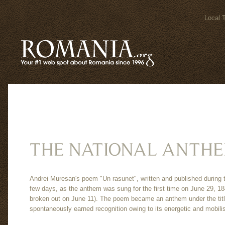
Local 
Andrei Muresan's poem "Un rasunet", written and published during 
few days, as the anthem was sung for the first time on June 29, 18
broken out on June 11). The poem became an anthem under the ti
spontaneously earned recognition owing to its energetic and mobil