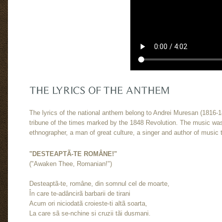
The lyrics of the national anthem belong to Andrei Muresan (1816-18
tribune of the times marked by the 1848 Revolution. The music w
ethnographer, a man of great culture, a singer and author of music 
"DESTEAPTÃ-TE ROMÂNE!"
("Awaken Thee, Romanian!")
Desteaptã-te, române, din somnul cel de moarte,
În care te-adâncirã barbarii de tirani
Acum ori niciodatã croieste-ti altã soarta,
La care sã se-nchine si cruzii tãi dusmani.