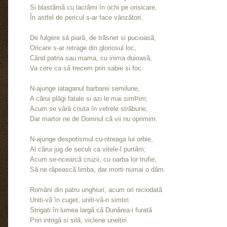
Si blastãmã cu lacrãmi în ochi pe orisicare,
În astfel de pericul s-ar face vânzãtori.
De fulgere sã piarã, de trãsnet si pucioasã,
Oricare s-ar retrage din gloriosul loc,
Când patria sau mama, cu inima duioasã,
Va cere ca sã trecem prin sabie si foc.
N-ajunge iataganul barbarei semilune,
A cãrui plãgi fatale si azi le mai simÞim;
Acum se vârã cnuta în vetrele strãbune,
Dar martor ne de Domnul cã vii nu oprimim.
N-ajunge despotismul cu-ntreaga lui orbie,
Al cãrui jug de seculi ca vitele-l purtãm;
Acum se-ncearcã cruzii, cu oarba lor trufie,
Sã ne rãpeascã limba, dar morti numai o dãm.
Români din patru unghiuri, acum ori niciodatã
Uniti-vã în cuget, uniti-vã-n simtiri.
Strigati în lumea largã cã Dunãrea-i furatã
Prin intrigã si silã, viclene uneltiri.