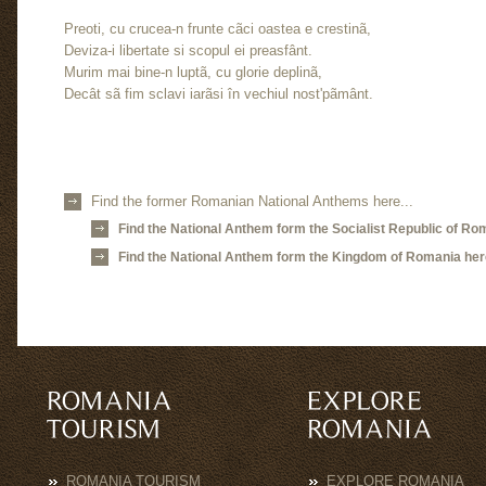
Preoti, cu crucea-n frunte cãci oastea e crestinã,
Deviza-i libertate si scopul ei preasfânt.
Murim mai bine-n luptã, cu glorie deplinã,
Decât sã fim sclavi iarãsi în vechiul nost'pãmânt.
Find the former Romanian National Anthems here...
Find the National Anthem form the Socialist Republic of Rom
Find the National Anthem form the Kingdom of Romania here
ROMANIA TOURISM
EXPLORE ROMANIA